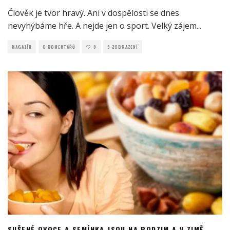
Člověk je tvor hravý. Ani v dospělosti se dnes
nevyhýbáme hře. A nejde jen o sport. Velký zájem
...
MAGAZÍN
O KOMENTÁŘŮ
0
9 ZOBRAZENÍ
SUŠENÉ OVOCE A SEMÍNKA JSOU NA PODZIM A V ZIMĚ