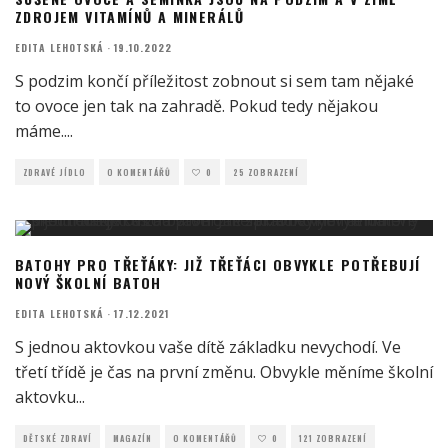
ZDROJEM VITAMÍNŮ A MINERÁLŮ
EDITA LEHOTSKÁ
·
19.10.2022
S podzim končí příležitost zobnout si sem tam nějaké
to ovoce jen tak na zahradě. Pokud tedy nějakou
máme.
...
ZDRAVÉ JÍDLO
O KOMENTÁŘŮ
0
25 ZOBRAZENÍ
BATOHY PRO TŘEŤÁKY: JIŽ TŘEŤÁCI OBVYKLE POTŘEBUJÍ
NOVÝ ŠKOLNÍ BATOH
EDITA LEHOTSKÁ
·
17.12.2021
S jednou aktovkou vaše dítě základku nevychodí. Ve
třetí třídě je čas na první změnu. Obvykle měníme školní
aktovku
...
DĚTSKÉ ZDRAVÍ
MAGAZÍN
O KOMENTÁŘŮ
0
121 ZOBRAZENÍ