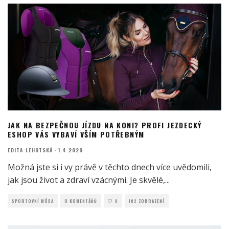
JAK NA BEZPEČNOU JÍZDU NA KONI? PROFI JEZDECKÝ
ESHOP VÁS VYBAVÍ VŠÍM POTŘEBNÝM
EDITA LEHOTSKÁ
·
1.4.2020
Možná jste si i vy právě v těchto dnech více uvědomili,
jak jsou život a zdraví vzácnými. Je skvělé,
...
SPORTOVNÍ MÓDA
O KOMENTÁŘŮ
0
102 ZOBRAZENÍ