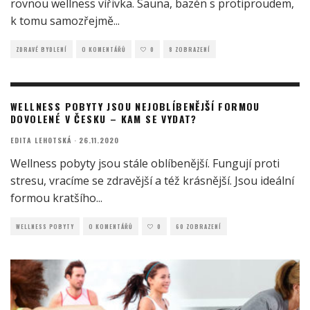
rovnou wellness vířivka. Sauna, bazén s protiproudem,
k tomu samozřejmě
...
ZDRAVÉ BYDLENÍ
O KOMENTÁŘŮ
0
8 ZOBRAZENÍ
WELLNESS POBYTY JSOU NEJOBLÍBENĚJŠÍ FORMOU
DOVOLENÉ V ČESKU – KAM SE VYDAT?
EDITA LEHOTSKÁ
·
26.11.2020
Wellness pobyty jsou stále oblíbenější. Fungují proti
stresu, vracíme se zdravější a též krásnější. Jsou ideální
formou kratšího
...
WELLNESS POBYTY
O KOMENTÁŘŮ
0
60 ZOBRAZENÍ