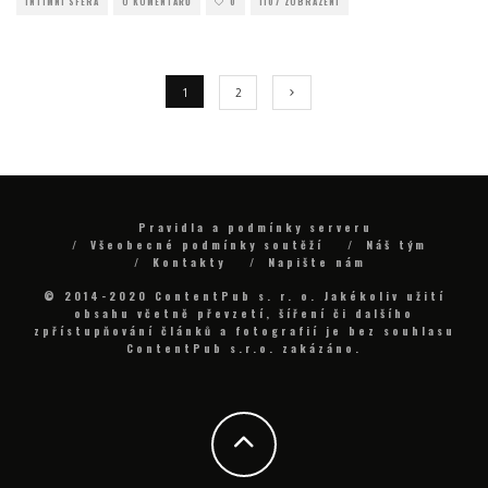
INTIMNÍ SFÉRA
O KOMENTÁŘŮ
0
1107 ZOBRAZENÍ
1
2
Pravidla a podmínky serveru
Všeobecné podmínky soutěží
Náš tým
Kontakty
Napište nám
© 2014-2020 ContentPub s. r. o. Jakékoliv užití
obsahu včetně převzetí, šíření či dalšího
zpřístupňování článků a fotografií je bez souhlasu
ContentPub s.r.o. zakázáno.