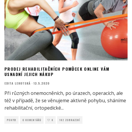
PRODEJ REHABILITAČNÍCH POMŮCEK ONLINE VÁM
USNADNÍ JEJICH NÁKUP
EDITA LEHOTSKÁ
·
13.5.2020
Při různých onemocněních, po úrazech, operacích, ale
též v případě, že se věnujeme aktivně pohybu, sháníme
rehabilitační, ortopedické
...
POHYB
O KOMENTÁŘŮ
0
102 ZOBRAZENÍ